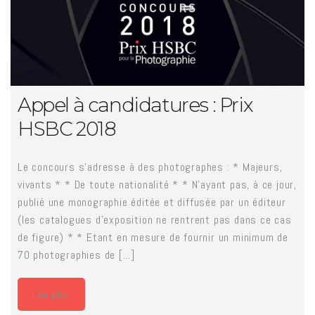
Appel à candidatures : Prix
HSBC 2018
Le concours s’adresse à des photographes : * Majeurs,
vivants * * De toute nationalité * * N’ayant pas, à ce jour,
publié une monographie éditée et diffusée par un éditeur
(les catalogues d'exposition ne rentrent pas dans ce cas
de figure) * * Etant en mesure de fournir un minimum de
70 photographies de [...]
Lire plus