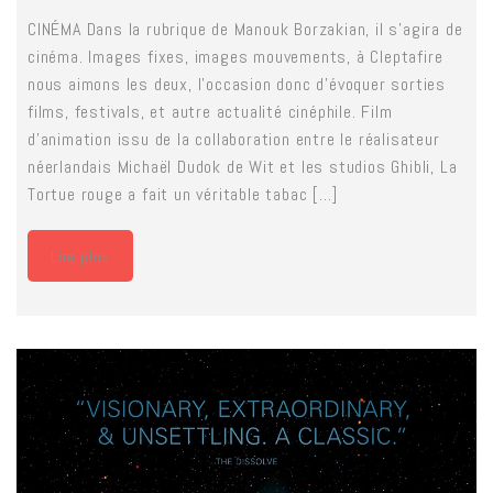
CINÉMA Dans la rubrique de Manouk Borzakian, il s’agira de
cinéma. Images fixes, images mouvements, à Cleptafire
nous aimons les deux, l’occasion donc d’évoquer sorties
films, festivals, et autre actualité cinéphile. Film
d'animation issu de la collaboration entre le réalisateur
néerlandais Michaël Dudok de Wit et les studios Ghibli, La
Tortue rouge a fait un véritable tabac [...]
Lire plus