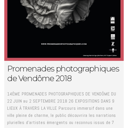
Promenades photographiques
de Vendôme 2018
14ÈME PROMENADES PHOTOGRAPHIQUES DE VENDÔME DU
22 JUIN au 2 SEPTEMBRE 2018 26 EXPOSITIONS DANS 9
LIEUX À TRAVERS LA VILLE Parcours immersif dans une
ville pleine de charme, le public découvrira les narrations
plurielles d’artistes émergents ou reconnus issus de 7