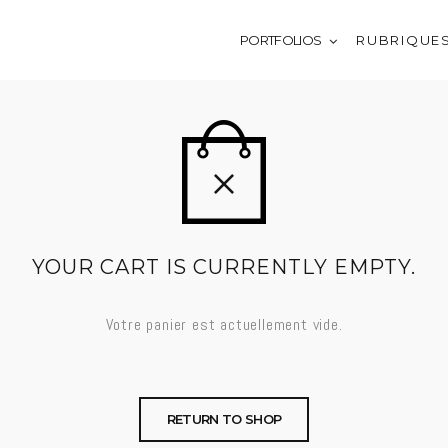
PORTFOLIOS
R U B R I Q U E 
YOUR CART IS CURRENTLY EMPTY.
Votre panier est actuellement vide.
RETURN TO SHOP