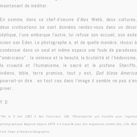
maintenant de méditer.
En somme, dans ce chef-d’oeuvre d’Alex Webb, deux cultures,
deux civilisations se sont données rendez-vous dans un décor
idyllique, l’une embarque l’autre, lui refuse son accueil, son asile
sinon son Eden. Le photographe a, et de quelle manière, réussi à
condenser dans un seul et même espace une foule de paradoxes
“américains” : la violence et la beauté, la brutalité et l’hédonisme,
la cruauté et l’humanisme, le sacré et le profane. Sheriffs,
indiens, bible, terre promise, tout y est,
God bless America
pourrait-on dire : en tout cas dans l’image il semble ne pas s’en
priver…
Y. D.
*Né le 5 mai 1952 à San Francisco, USA. Photoreporter qui travaille pour l’agence
photographique Magnum depuis 1979. Il a travaillé pour des magazines comme Geo, Life, New
York Times et National Geographic.