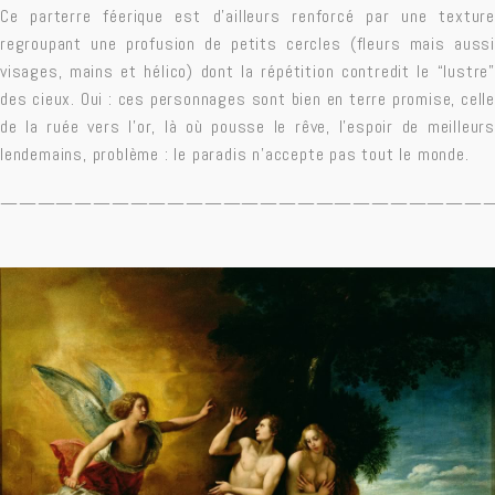
Ce parterre féerique est d’ailleurs renforcé par une texture
regroupant une profusion de petits cercles (fleurs mais aussi
visages, mains et hélico) dont la répétition contredit le “lustre”
des cieux. Oui : ces personnages sont bien en terre promise, celle
de la ruée vers l’or, là où pousse le rêve, l’espoir de meilleurs
lendemains, problème : le paradis n’accepte pas tout le monde.
——————————————————————————