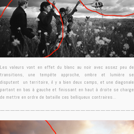
Les valeurs vont en effet du blanc au noir avec assez peu de
transitions, une tempête approche, ombre et lumière se
disputent un territoire, il y a bien deux camps, et une diagonale
partant en bas à gauche et finissant en haut à droite se charge
de mettre en ordre de bataille ces belliqueux contraires…
——————————————————————————