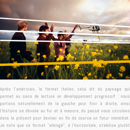
Après l’américain, le format Italien, celui dit du paysage qui
permet au sens de lecture un développement progressif : nous
partons naturellement de la gauche pour finir à droite, ainsi
l’
histoire
se dévoile au fur et à mesure, du passé nous circulons
dans le présent pour deviner en fin de course un futur immédiat.
Je note que ce format “allongé”, à l’horizontale, stabilise plutôt