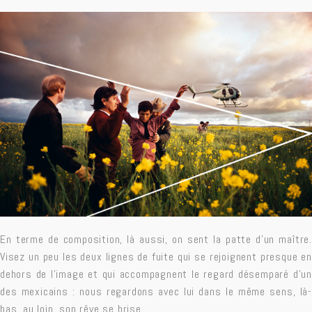
En terme de composition, là aussi, on sent la patte d’un maître.
Visez un peu les deux lignes de fuite qui se rejoignent presque en
dehors de l’image et qui accompagnent le regard désemparé d’un
des mexicains : nous regardons avec lui dans le même sens, là-
bas, au loin, son rêve se brise.