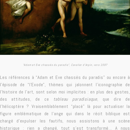
“Adam et Eve chassés du paradis”, Cavalier d’Arpin, vers 1597
Les références à “Adam et Eve chassés du paradis” ou encore à
l’épisode de “l’Exode”, thèmes qui jalonnent l’iconographie de
l’histoire de l’art, sont selon moi implicites : en plus des gestes,
des attitudes, de ce
tableau
paradisiaque
, que dire de
l’hélicoptère ? Vraisemblablement “placé” là pour actualiser la
figure emblématique de l’ange qui dans le récit biblique est
chargé d’expulser les fautifs, nous assistons à une scène
historique : rien a changé, tout s’est transformé… A nous