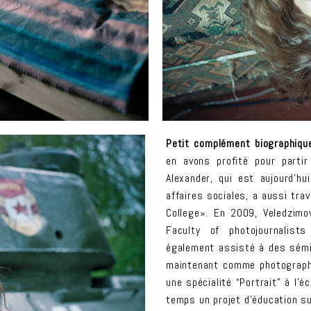
Petit complément biographiqu
en avons profité pour parti
Alexander, qui est aujourd’hui
affaires sociales, a aussi tra
College». En 2009, Veledzimo
Faculty of photojournalist
également assisté à des sémina
maintenant comme photographe
une spécialité “Portrait” à l’
temps un projet d’éducation s