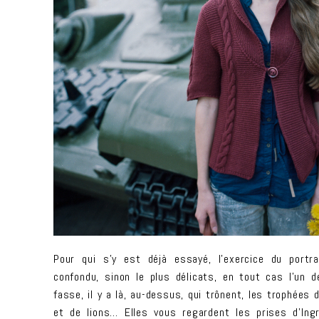
Pour qui s’y est déjà essayé, l’exercice du portr
confondu, sinon le plus délicats, en tout cas l’un d
fasse, il y a là, au-dessus, qui trônent, les trophée
et de lions… Elles vous regardent les prises d’Ing