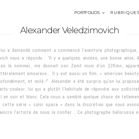
PORTFOLIOS
R U B R I Q U E 
Alexander Veledzimovich
 lui a demandé comment a commencé l’aventure photographique, 
vich nous a répondu : “Il y a quelques années, une bonne amie, 
pas la nommer, me donnait son Zenit muni d’un 135mn, apparei
ittéralement amoureux… Il y eut aussi un film, « american beauty
ofondément, et voilà !”. Alexander a été surpris qu’on lui propose
aits-couleur, lui qui a plutôt l’habitude de répondre aux sollicita
il en noir et blanc. Cela nous a semblé quelque chose de telleme
r cette série « color space » dans la discrétion que nous avons
aincre l’artiste de nous la confier… Ce photographe biélorusse 