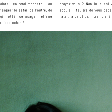
, alors : ça rend modeste – ou
croyez-vous ? Non lui aussi v
isager” le safari de l’autre, de
acculé, il feulera de vous dépê
jà frotté : ce visage, il effraie
rater, la carotide, il tremble,
ur l’approcher ?