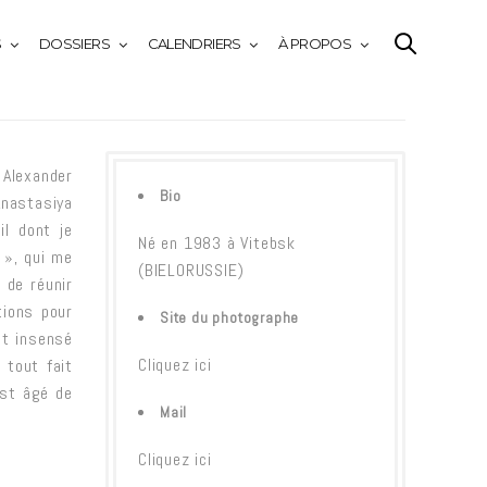
S
DOSSIERS
CALENDRIERS
À PROPOS
Alexander
Bio
Anastasiya
l dont je
Né en 1983 à Vitebsk
 », qui me
(BIELORUSSIE)
 de réunir
tions pour
Site du photographe
nt insensé
Cliquez ici
 tout fait
est âgé de
Mail
Cliquez ici