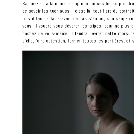
Sachez-le : à la moindre imprécision ces bêtes prendron
de savoir les tuer aussi : c’est là, tout l’art du portra
fois il faudra faire avec, ne pas s’enfuir, son sang-fr
vous, il voudra vous dévorer les tripes, pour ne plus q
cachez de vous-même, il faudra l’éviter cette morsure 
d’elle, faire attention, fermer toutes les portières, et 