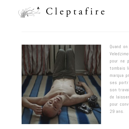
Quand on
Veledzimo
pour ne 
tombais l
marqua pr
ses portr
son trava
de laisse
pour conv
29 ans.