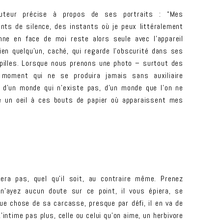
’auteur précise à propos de ses portraits : “Mes
ts de silence, des instants où je peux littéralement
nne en face de moi reste alors seule avec l’appareil
bien quelqu’un, caché, qui regarde l’obscurité dans ses
pupilles. Lorsque nous prenons une photo – surtout des
 moment qui ne se produira jamais sans auxiliaire
 d’un monde qui n’existe pas, d’un monde que l’on ne
tte un oeil à ces bouts de papier où apparaissent mes
era pas, quel qu’il soit, au contraire même. Prenez
 n’ayez aucun doute sur ce point, il vous épiera, se
ue chose de sa carcasse, presque par défi, il en va de
’intime pas plus, celle ou celui qu’on aime, un herbivore