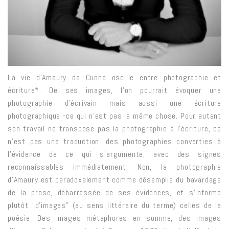
La vie d’
Amaury da Cunha
oscille entre photographie et
écriture*. De ses images, l’on pourrait évoquer une
photographie d’écrivain mais aussi une écriture
photographique -ce qui n’est pas la même chose. Pour autant
son travail ne transpose pas la photographie à l’écriture, ce
n’est pas une traduction, des photographies converties à
l’évidence de ce qui s’argumente, avec des signes
reconnaissables immédiatement. Non, la photographie
d’Amaury est paradoxalement comme désemplie du bavardage
de la prose, débarrassée de ses évidences, et s’informe
plutôt “d’images” (au sens littéraire du terme) celles de la
poésie. Des images métaphores en somme, des images