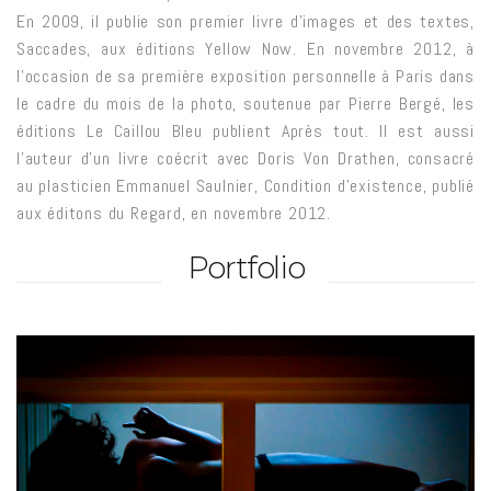
En 2009, il publie son premier livre d’images et des textes,
Saccades, aux éditions Yellow Now. En novembre 2012, à
l’occasion de sa première exposition personnelle à Paris dans
le cadre du mois de la photo, soutenue par Pierre Bergé, les
éditions Le Caillou Bleu publient Après tout. Il est aussi
l’auteur d’un livre coécrit avec Doris Von Drathen, consacré
au plasticien Emmanuel Saulnier, Condition d’existence, publié
aux éditons du Regard, en novembre 2012.
Portfolio