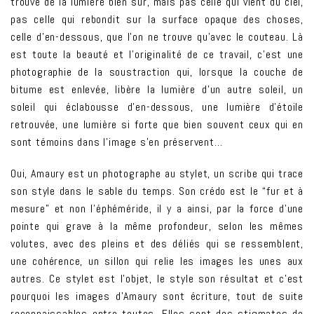
trouve de la lumière bien sûr, mais pas celle qui vient du ciel,
pas celle qui rebondit sur la surface opaque des choses,
celle d’en-dessous, que l’on ne trouve qu’avec le couteau. Là
est toute la beauté et l’originalité de ce travail, c’est une
photographie de la soustraction qui, lorsque la couche de
bitume est enlevée, libère la lumière d’un autre soleil, un
soleil qui éclabousse d’en-dessous, une lumière d’étoile
retrouvée, une lumière si forte que bien souvent ceux qui en
sont témoins dans l’image s’en préservent…
Oui, Amaury est un photographe au stylet, un scribe qui trace
son style dans le sable du temps. Son crédo est le “fur et à
mesure” et non l’éphéméride, il y a ainsi, par la force d’une
pointe qui grave à la même profondeur, selon les mêmes
volutes, avec des pleins et des déliés qui se ressemblent,
une cohérence, un sillon qui relie les images les unes aux
autres. Ce stylet est l’objet, le style son résultat et c’est
pourquoi les images d’Amaury sont écriture, tout de suite
reconnaissables entre toutes. Elles sont des stigmates de