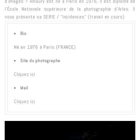
d’images ? Amaury est né à Paris en 1976, il est diplômé de
l’École Nationale supérieure de la photographie d’Arles. Il
nous présente sa SERIE / “Incidences” (travail en cours)
Bio
Né en 1976 à Paris (FRANCE)
Site du photographe
Cliquez ici
Mail
Cliquez ici