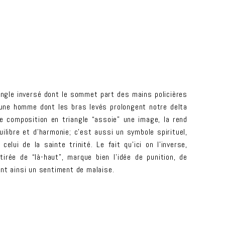
iangle inversé dont le sommet part des mains policières
eune homme dont les bras levés prolongent notre delta
e composition en triangle “assoie” une image, la rend
uilibre et d’harmonie; c’est aussi un symbole spirituel,
t celui de la sainte trinité. Le fait qu’ici on l’inverse,
rée de “là-haut”, marque bien l’idée de punition, de
ant ainsi un sentiment de malaise.