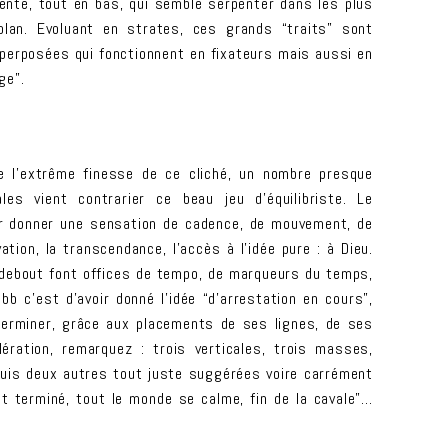
dente, tout en bas, qui semble serpenter dans les plus
plan. Evoluant en strates, ces grands “traits” sont
erposées qui fonctionnent en fixateurs mais aussi en
ge”.
e l’extrême finesse de ce cliché, un nombre presque
ales vient contrarier ce beau jeu d’équilibriste. Le
ur donner une sensation de cadence, de mouvement, de
ation, la transcendance, l’accès à l’idée pure : à Dieu.
s debout font offices de tempo, de marqueurs du temps,
bb c’est d’avoir donné l’idée “d’arrestation en cours”,
terminer, grâce aux placements de ses lignes, de ses
ération, remarquez : trois verticales, trois masses,
uis deux autres tout juste suggérées voire carrément
st terminé, tout le monde se calme, fin de la cavale”…