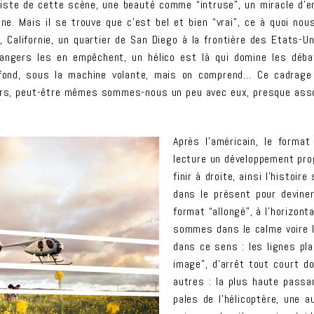
liste de cette scène, une beauté comme “intruse”, un miracle d’
e. Mais il se trouve que c’est bel et bien “vrai”, ce à quoi nou
lifornie, un quartier de San Diego à la frontière des Etats-Uni
rangers les en empêchent, un hélico est là qui domine les déba
 fond, sous la machine volante, mais on comprend… Ce cadrage 
s, peut-être mêmes sommes-nous un peu avec eux, presque associ
Après l’américain, le format
lecture un développement pro
finir à droite, ainsi l’histoi
dans le présent pour devine
format “allongé”, à l’horizont
sommes dans le calme voire la
dans ce sens : les lignes pl
image”, d’arrêt tout court d
autres : la plus haute passa
pales de l’hélicoptère, une 