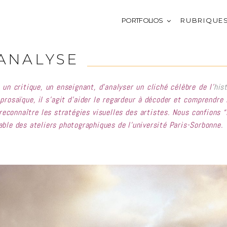
PORTFOLIOS
R U B R I Q U E 
A N A L Y S E
un critique, un enseignant, d’analyser un cliché célèbre de l’
his
 prosaïque, il s’agit d’aider le regardeur à décoder et comprendre 
 reconnaître les stratégies visuelles des artistes. Nous confions “
ble des ateliers photographiques de l’université Paris-Sorbonne.