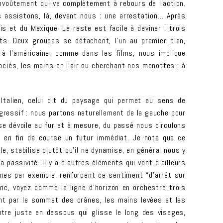
envoûtement qui va complètement à rebours de l’action.
s assistons, là, devant nous : une arrestation… Après
s et du Mexique. Le reste est facile à deviner : trois
ts. Deux groupes se détachent, l’un au premier plan,
à l’américaine, comme dans les films, nous implique
és, les mains en l’air ou cherchant nos menottes : à
 Italien, celui dit du paysage qui permet au sens de
gressif : nous partons naturellement de la gauche pour
re se dévoile au fur et à mesure, du passé nous circulons
r en fin de course un futur immédiat. Je note que ce
ale, stabilise plutôt qu’il ne dynamise, en général nous y
 passivité. Il y a d’autres éléments qui vont d’ailleurs
anes par exemple, renforcent ce sentiment “d’arrêt sur
onc, voyez comme la ligne d’horizon en orchestre trois
nt par le sommet des crânes, les mains levées et les
autre juste en dessous qui glisse le long des visages,