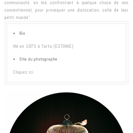
communauté, en les confrontant à quelque chose de non
conventionnel, pour provoquer une dislocation, celle de leur
petit monde”.
Bio
Né en 1973 à Tartu (ESTONIE)
Site du photographe
Cliquez ici