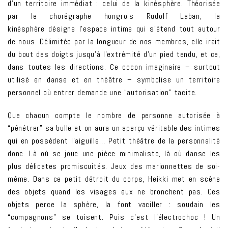
d’un territoire immédiat : celui de la kinésphère. Théorisée
par le chorégraphe hongrois Rudolf Laban, la
kinésphère désigne l’espace intime qui s’étend tout autour
de nous. Délimitée par la longueur de nos membres, elle irait
du bout des doigts jusqu’à l’extrémité d’un pied tendu, et ce,
dans toutes les directions. Ce cocon imaginaire – surtout
utilisé en danse et en théâtre – symbolise un territoire
personnel où entrer demande une “autorisation” tacite.
Que chacun compte le nombre de personne autorisée à
“pénétrer” sa bulle et on aura un aperçu véritable des intimes
qui en possèdent l’aiguille… Petit théâtre de la personnalité
donc. Là où se joue une pièce minimaliste, là où danse les
plus délicates promiscuités. Jeux des marionnettes de soi-
même. Dans ce petit détroit du corps, Heikki met en scène
des objets quand les visages eux ne bronchent pas. Ces
objets perce la sphère, la font vaciller : soudain les
“compagnons” se toisent. Puis c’est l’électrochoc ! Un