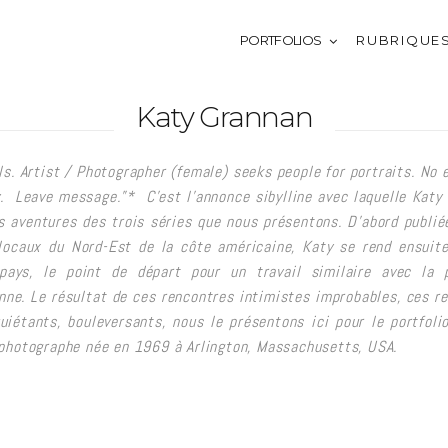
PORTFOLIOS
R U B R I Q U E 
Katy Grannan
ls. Artist / Photographer (female) seeks people for portraits. No 
. Leave message.”* C’est l’annonce sibylline avec laquelle Katy
s aventures des trois séries que nous présentons. D’abord publié
locaux du Nord-Est de la côte américaine, Katy se rend ensuite
pays, le point de départ pour un travail similaire avec la p
enne. Le résultat de ces rencontres intimistes improbables, ces r
uiétants, bouleversants, nous le présentons ici pour le portfoli
hotographe née en 1969 à Arlington, Massachusetts, USA.