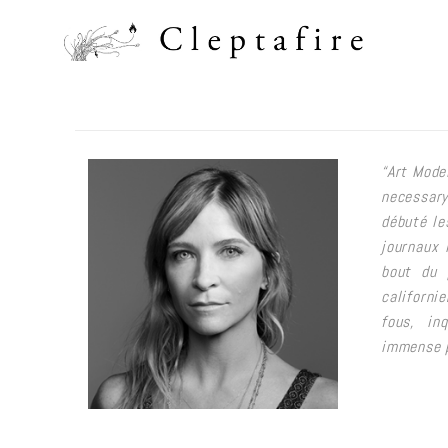
“Art Mode
necessary
débuté le
journaux 
bout du 
californi
fous, inq
immense p