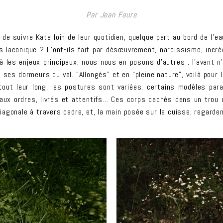
Par Jean Faure
 suivre Kate loin de leur quotidien, quelque part au bord de l’eau,
 laconique ? L’ont-ils fait par désœuvrement, narcissisme, incr
à les enjeux principaux, nous nous en posons d’autres : l’avant n’a
à ses dormeurs du val.
“Allongés” et en “pleine nature”, voilà pou
 tout leur long, les postures sont variées; certains modèles pa
aux ordres, livrés et attentifs… Ces corps cachés dans un trou 
agonale à travers cadre, et, la main posée sur la cuisse, regardent