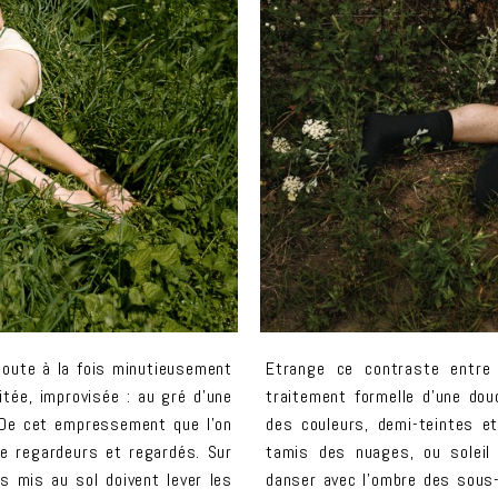
toute à la fois minutieusement
Etrange ce contraste entre
itée, improvisée : au gré d’une
traitement formelle d’une dou
. De cet empressement que l’on
des couleurs, demi-teintes e
tre regardeurs et regardés. Sur
tamis des nuages, ou soleil 
s mis au sol doivent lever les
danser avec l’ombre des sous-