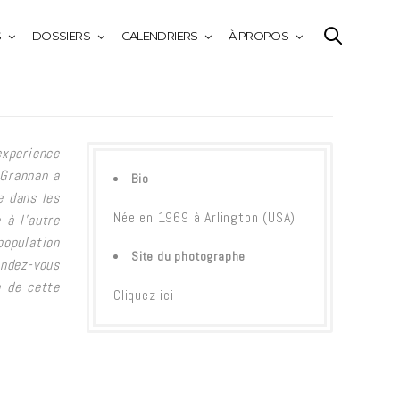
S
DOSSIERS
CALENDRIERS
À PROPOS
experience
 Grannan a
Bio
e dans les
Née en 1969 à Arlington (USA)
 à l’autre
opulation
Site du photographe
endez-vous
o de cette
Cliquez ici