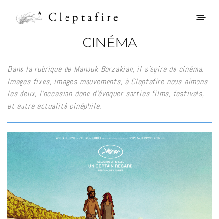
CINÉMA
Dans la rubrique de Manouk Borzakian, il s’agira de
cinéma
.
Images fixes, images mouvements, à Cleptafire nous aimons
les deux, l’occasion donc d’évoquer sorties films, festivals,
et autre actualité cinéphile.