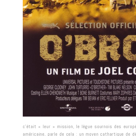
c’était « leur » mission, le lègue sournois des europ
américaine, parle de cela : un moyen cathartique de 