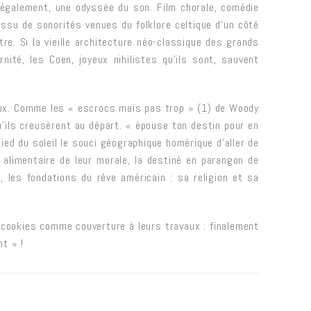
t également, une odyssée du son. Film chorale, comédie
issu de sonorités venues du folklore celtique d’un côté
re. Si la vieille architecture néo-classique des grands
nité, les Coen, joyeux nihilistes qu’ils sont, sauvent
eux. Comme les « escrocs mais pas trop » (1) de Woody
qu’ils creusèrent au départ. « épouse ton destin pour en
pied du soleil le souci géographique homérique d’aller de
alimentaire de leur morale, la destiné en parangon de
, les fondations du rêve américain : sa religion et sa
e cookies comme couverture à leurs travaux : finalement
t » !