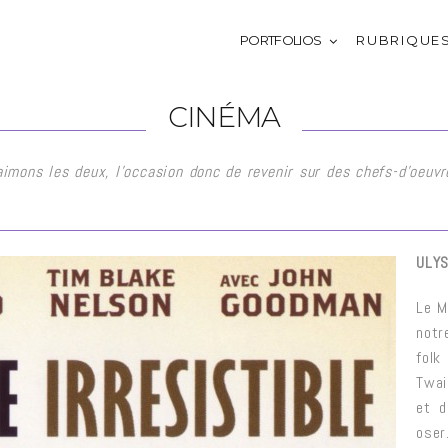
PORTFOLIOS
R U B R I Q U E 
CINÉMA
mons les deux, l’occasion donc de revenir sur des chefs-d’oeuvre
ULY
Le M
notr
folk
Twai
et d
oser