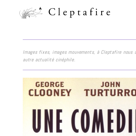
Images fixes, images mouvements, à Cleptafire nous ai
autre actualité cinéphile.