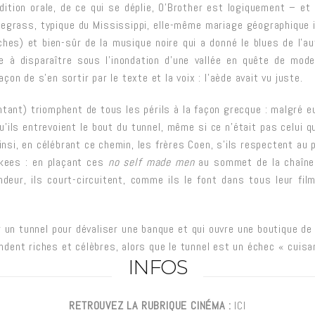
adition orale, de ce qui se déplie, O’Brother est logiquement – e
uegrass, typique du Mississippi, elle-même mariage géographique 
es) et bien-sûr de la musique noire qui a donné le blues de l’aut
 à disparaître sous l’inondation d’une vallée en quête de moder
on de s’en sortir par le texte et la voix : l’aède avait vu juste.
ant) triomphent de tous les périls à la façon grecque : malgré 
qu’ils entrevoient le bout du tunnel, même si ce n’était pas celui 
 Ainsi, en célébrant ce chemin, les frères Coen, s’ils respectent au 
ankees : en plaçant ces
no self made men
au sommet de la chaîne 
eur, ils court-circuitent, comme ils le font dans tous leur film
er un tunnel pour dévaliser une banque et qui ouvre une boutique d
dent riches et célèbres, alors que le tunnel est un échec « cuisan
INFOS
RETROUVEZ LA RUBRIQUE CINÉMA :
ICI