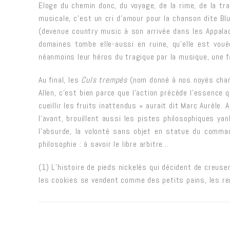
Eloge du chemin donc, du voyage, de la rime, de la tr
musicale, c’est un cri d’amour pour la chanson dite Bl
(devenue country music à son arrivée dans les Appalach
domaines tombe elle-aussi en ruine, qu’elle est vouée
néanmoins leur héros du tragique par la musique, une faç
Au final, les
Culs trempés
(nom donné à nos noyés chant
Allen, c’est bien parce que l’action précède l’essence 
cueillir les fruits inattendus » aurait dit Marc Aurèle.
l’avant, brouillent aussi les pistes philosophiques y
l’absurde, la volonté sans objet en statue du command
philosophie : à savoir le libre arbitre…
(1) L’histoire de pieds nickelés qui décident de creus
les cookies se vendent comme des petits pains, les ren