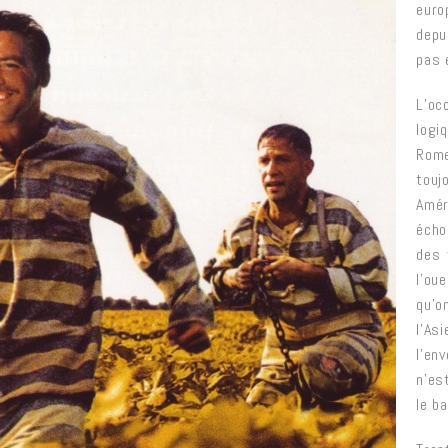
euro
depu
pas e
L’oc
logi
Rome
touj
Amér
écho
des 
l’ou
qu’o
l’As
l’env
n’es
le b