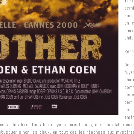
Tren
dern
enco
en c
d’e
phil
Répo
Dépo
fuya
l’ho
comm
hér
derr
les 
amér
éens. Dès lors, tous les moyens furent bons, des plus laborieux a
débusquer sinon les dieux, en tout cas les réponses aux mystère