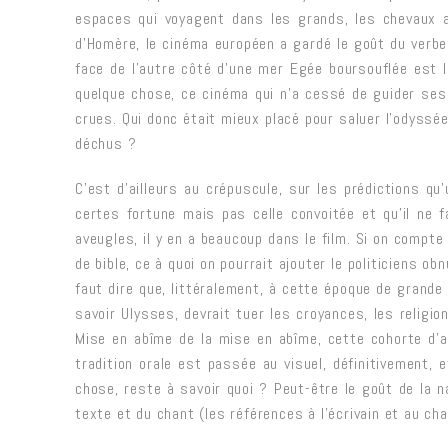
espaces qui voyagent dans les grands, les chevaux a
d’Homère, le cinéma européen a gardé le goût du verbe e
face de l’autre côté d’une mer Egée boursouflée est le
quelque chose, ce cinéma qui n’a cessé de guider ses 
crues. Qui donc était mieux placé pour saluer l’odyssé
déchus ?
C’est d’ailleurs au crépuscule, sur les prédictions qu’
certes fortune mais pas celle convoitée et qu’il ne 
aveugles, il y en a beaucoup dans le film. Si on compte 
de bible, ce à quoi on pourrait ajouter le politiciens o
faut dire que, littéralement, à cette époque de grande 
savoir Ulysses, devrait tuer les croyances, les religio
Mise en abîme de la mise en abîme, cette cohorte d’av
tradition orale est passée au visuel, définitivement, e
chose, reste à savoir quoi ? Peut-être le goût de la n
texte et du chant (les références à l’écrivain et au c