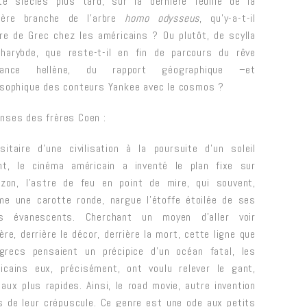
te siècles plus tard, sur la dernière feuille de la
ière branche de l’arbre
homo odysseus
, qu’y-a-t-il
re de Grec chez les américains ? Ou plutôt, de scylla
harybde, que reste-t-il en fin de parcours du rêve
rrance hellène, du rapport géographique –et
osophique des conteurs Yankee avec le cosmos ?
nses des frères Coen :
sitaire d’une civilisation à la poursuite d’un soleil
nt, le
cinéma
américain a inventé le plan fixe sur
rizon, l’astre de feu en point de mire, qui souvent,
e une carotte ronde, nargue l’étoffe étoilée de ses
os évanescents. Cherchant un moyen d’aller voir
ière, derrière le décor, derrière la mort, cette ligne que
grecs pensaient un précipice d’un océan fatal, les
icains eux, précisément, ont voulu relever le gant,
ux plus rapides. Ainsi, le road movie, autre invention
s de leur crépuscule. Ce genre est une ode aux petits