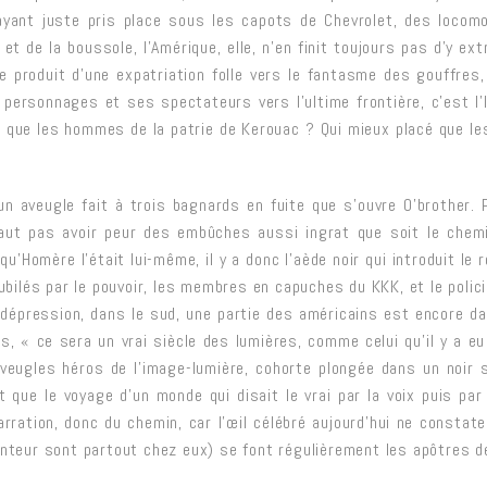
yant juste pris place sous les capots de Chevrolet, des locom
t de la boussole, l’Amérique, elle, n’en finit toujours pas d’y ext
 produit d’une expatriation folle vers le fantasme des gouffres, l
personnages et ses spectateurs vers l’ultime frontière, c’est l’
e que les hommes de la patrie de Kerouac ? Qui mieux placé que les 
un aveugle fait à trois bagnards en fuite que s’ouvre O’brother. P
faut pas avoir peur des embûches aussi ingrat que soit le chemin
qu’Homère l’était lui-même, il y a donc l’aède noir qui introduit le 
bnubilés par le pouvoir, les membres en capuches du KKK, et le polici
dépression, dans le sud, une partie des américains est encore dans 
ns, « ce sera un vrai siècle des lumières, comme celui qu’il y a e
eugles héros de l’image-lumière, cohorte plongée dans un noir sc
t que le voyage d’un monde qui disait le vrai par la voix puis par
arration, donc du chemin, car l’œil célébré aujourd’hui ne constate
hanteur sont partout chez eux) se font régulièrement les apôtres d