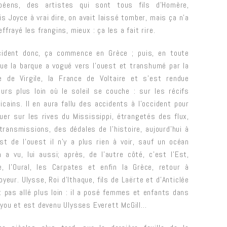
péens, des artistes qui sont tous fils d’Homère,
is Joyce à vrai dire, on avait laissé tomber, mais ça n’a
ffrayé les frangins, mieux : ça les a fait rire.
cident donc, ça commence en Grèce ; puis, en toute
que la barque a vogué vers l’ouest et transhumé par la
 de Virgile, la France de Voltaire et s’est rendue
ours plus loin où le soleil se couche : sur les récifs
icains. Il en aura fallu des accidents à l’occident pour
uer sur les rives du Mississippi, étrangetés des flux,
transmissions, des dédales de l’
histoire
, aujourd’hui à
est de l’ouest il n’y a plus rien à voir, sauf un océan
n a vu, lui aussi; après, de l’autre côté, c’est l’Est,
ie, l’Oural, les Carpates et enfin la Grèce, retour à
oyeur. Ulysse, Roi d’
Ithaque
, fils de
Laërte
et d’
Anticlée
t pas allé plus loin : il a posé femmes et enfants dans
ayou et est devenu Ulysses Everett McGill…