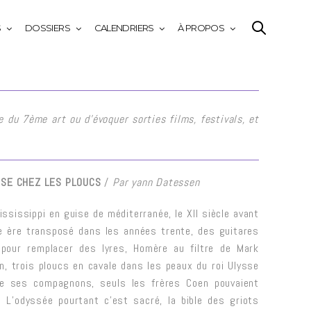
S
DOSSIERS
CALENDRIERS
À PROPOS
 du 7ème art ou d’évoquer sorties films, festivals, et
SSE CHEZ LES PLOUCS
/
Par yann Datessen
ississippi en guise de méditerranée, le XII siècle avant
e ère transposé dans les années trente, des guitares
 pour remplacer des lyres, Homère au filtre de Mark
n, trois ploucs en cavale dans les peaux du roi Ulysse
e ses compagnons, seuls les frères Coen pouvaient
. L’odyssée pourtant c’est sacré, la bible des griots