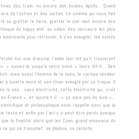
otives des train, ou encore des fusées Apollo… Quand
raire de l’action et des cartes. Ce cinéma qui nous fait
à où gratter la terre, gratter le ciel veut encore dire
Ithaque du happy end -ou selon, des noirceurs les plus
américains pour retrouver, à s’en aveugler, les soleils
erché sur une draisine, l’aède leur dit qu’il trouveront
, « suivez-le jusqu’à votre salut » leurs dit-il… Des
récit, mais aussi l’homme de la radio, le cyclope vendeur
er à lunette noire et son chien aveuglé par sa traque. Il
le noir : sans électricité, cette électricité qui, croit
u en France », et ajoute-t-il : « ça sera pas du luxe »…
ientifique et philosophique nous rappelle ainsi que la
 le texte et enfin par l’œil y a peut-être perdu quelque
 que la finalité, alors que les Coen, grand amoureux du
e ce qui se transmet, se déploie, se raconte.