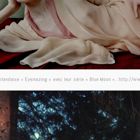
néerlandaise « Eyemazing » avec leur série « Blue Moon »…
http://ww