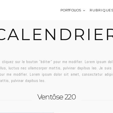
PORTFOLIOS
R U B R I Q U E 
CALENDRIE
, cliquez sur le bouton ”éditer” pour me modifier. Lorem ipsum do
tellus, luctus nec ullamcorper mattis, pulvinar dapibus leo. Je suis
our me modifier. Lorem ipsum dolor sit amet, consectetur adipisc
ttis, pulvinar dapibus leo.
Ventôse 220