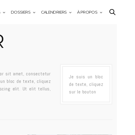
S
DOSSIERS
CALENDRIERS
À PROPOS
R
lor sit amet, consectetur
Je suis un bloc
 un bloc de texte, cliquez
de texte, cliquez
ing elit. Ut elit tellus,
sur le bouton