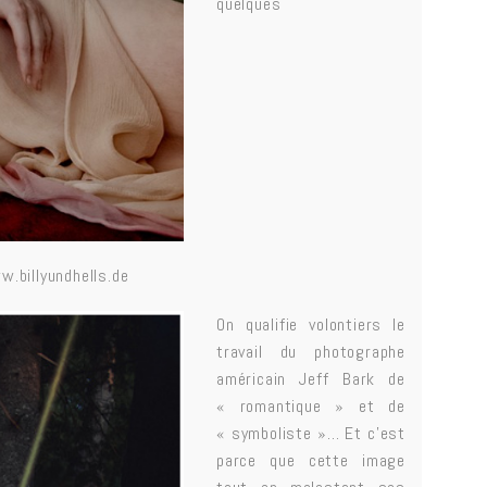
quelques
w.billyundhells.de
On qualifie volontiers le
travail du photographe
américain Jeff Bark de
« romantique » et de
« symboliste »… Et c’est
parce que cette image