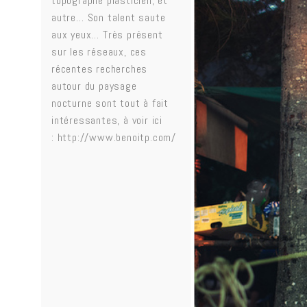
topographe plasticien, et
autre… Son talent saute
aux yeux… Très présent
sur les
réseaux
, ces
récentes recherches
autour du paysage
nocturne sont tout à fait
intéressantes, à voir ici
:
http://www.benoitp.com/