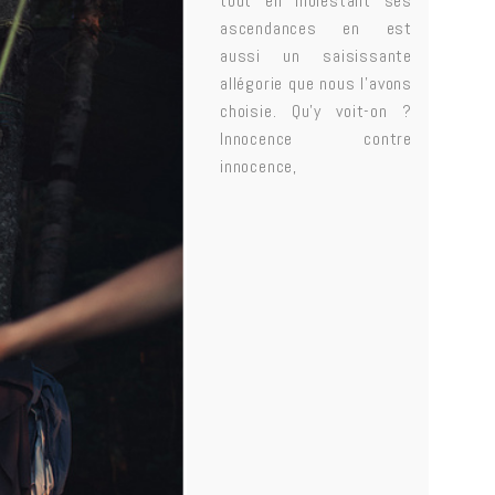
tout en molestant ses
ascendances en est
aussi un saisissante
allégorie que nous l’avons
choisie. Qu’y voit-on ?
Innocence contre
innocence,