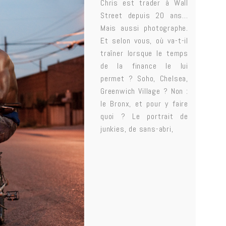
Chris est trader à Wall
Street depuis 20 ans…
Mais aussi photographe.
Et selon vous, où va-t-il
traîner lorsque le temps
de la finance le lui
permet ? Soho, Chelsea,
Greenwich Village ? Non :
le Bronx, et pour y faire
quoi ? Le portrait de
junkies, de sans-abri,