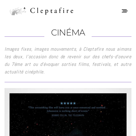
CINÉMA
Images fixes, images mouvements, à Cleptafire nous aimons
les deux, l’occasion donc de revenir sur des chefs-d’oeuvre
du 7ème art ou d’évoquer sorties films, festivals, et autre
actualité cinéphile.