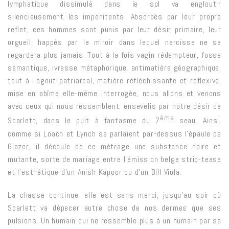
lymphatique dissimulé dans le sol va engloutir
silencieusement les impénitents. Absorbés par leur propre
reflet, ces hommes sont punis par leur désir primaire, leur
orgueil, happés par le miroir dans lequel narcisse ne se
regardera plus jamais. Tout à la fois vagin rédempteur, fosse
sémantique, ivresse métaphorique, antimatière géographique,
tout à l’égout patriarcal, matière réfléchissante et réflexive,
mise en abîme elle-même interrogée, nous allons et venons
avec ceux qui nous ressemblent, ensevelis par notre désir de
ème
Scarlett, dans le puit à fantasme du 7
seau. Ainsi,
comme si Loach et Lynch se parlaient par-dessus l’épaule de
Glazer, il découle de ce métrage une substance noire et
mutante, sorte de mariage entre l’émission belge strip-tease
et l’
esthétique
d’un Anish Kapoor ou d’un Bill Viola.
La chasse continue, elle est sans merci, jusqu’au soir où
Scarlett va dépecer autre chose de nos dermes que ses
pulsions. Un humain qui ne ressemble plus à un humain par sa