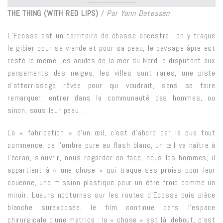
THE THING (WITH RED LIPS)
/
Par Yann Datessen
L’Ecosse est un territoire de chasse ancestral, on y traque
le gibier pour sa viande et pour sa peau, le paysage âpre est
resté le même, les acides de la mer du Nord le disputent aux
pansements des neiges, les villes sont rares, une piste
d’atterrissage rêvée pour qui voudrait, sans se faire
remarquer, entrer dans la communauté des hommes, ou
sinon, sous leur peau…
La « fabrication » d’un œil, c’est d’abord par là que tout
commence, de l’ombre pure au flash blanc, un œil va naître à
l’écran, s’ouvrir, nous regarder en face, nous les hommes, il
appartient à « une chose » qui traque ses proies pour leur
couenne, une mission plastique pour un être froid comme un
miroir. Lueurs nocturnes sur les routes d’Ecosse puis pièce
blanche surexposée, le film continue dans l’espace
chirurgicale d’une matrice : la « chose » est là, debout, c’est