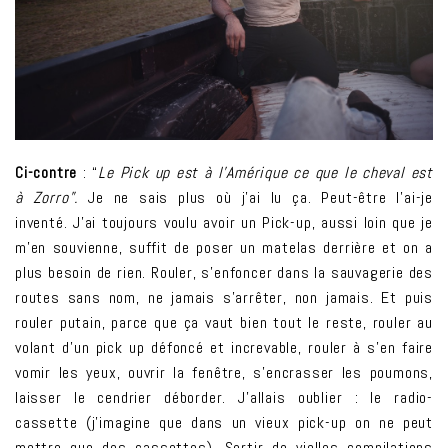
Ci-contre
: “
Le Pick up est à l’Amérique ce que le cheval est
à
Zorro”.
Je ne sais plus où j’ai lu ça. Peut-être l’ai-je
inventé. J’ai toujours voulu avoir un Pick-up, aussi loin que je
m’en souvienne, suffit de poser un matelas derrière et on a
plus besoin de rien. Rouler, s’enfoncer dans la sauvagerie des
routes sans nom, ne jamais s’arrêter, non jamais. Et puis
rouler putain, parce que ça vaut bien tout le reste, rouler au
volant d’un pick up défoncé et increvable, rouler à s’en faire
vomir les yeux, ouvrir la fenêtre, s’encrasser les poumons,
laisser le cendrier déborder.
J’allais oublier : le radio-
cassette (j’imagine que dans un vieux pick-up on ne peut
mettre que des cassettes). Sortir de vielles compilations