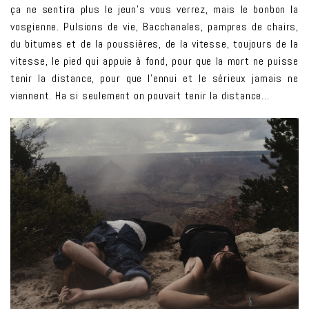
ça ne sentira plus le jeun’s vous verrez, mais le bonbon la
vosgienne. Pulsions de vie, Bacchanales, pampres de chairs,
du bitumes et de la poussières, de la vitesse, toujours de la
vitesse, le pied qui appuie à fond, pour que la mort ne puisse
tenir la distance, pour que l’ennui et le sérieux jamais ne
viennent. Ha si seulement on pouvait tenir la distance…