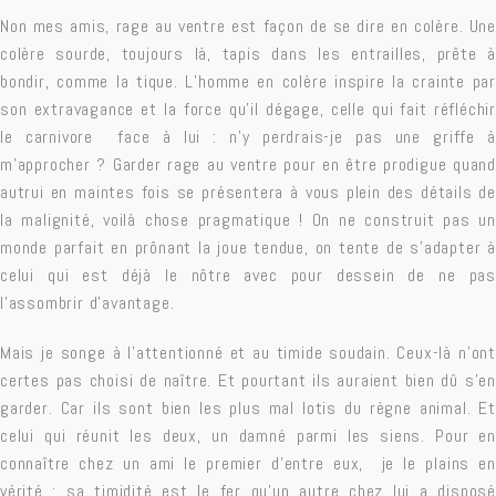
Non mes amis, rage au ventre est façon de se dire en colère. Une
colère sourde, toujours là, tapis dans les entrailles, prête à
bondir, comme la tique. L’homme en colère inspire la crainte par
son extravagance et la force qu’il dégage, celle qui fait réfléchir
le carnivore face à lui : n’y perdrais-je pas une griffe à
m’approcher ? Garder rage au ventre pour en être prodigue quand
autrui en maintes fois se présentera à vous plein des détails de
la malignité, voilà chose pragmatique ! On ne construit pas un
monde parfait en prônant la joue tendue, on tente de s’adapter à
celui qui est déjà le nôtre avec pour dessein de ne pas
l’assombrir d’avantage.
Mais je songe à l’attentionné et au timide soudain. Ceux-là n’ont
certes pas choisi de naître. Et pourtant ils auraient bien dû s’en
garder. Car ils sont bien les plus mal lotis du règne animal. Et
celui qui réunit les deux, un damné parmi les siens. Pour en
connaître chez un ami le premier d’entre eux, je le plains en
vérité : sa timidité est le fer qu’un autre chez lui a disposé