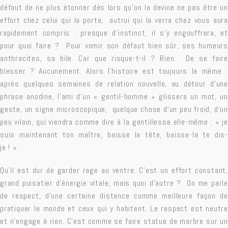
défaut de ne plus étonner dès lors qu’on la devine ne pas être un
effort chez celui qui la porte, autrui qui la verra chez vous aura
rapidement compris : presque d’instinct, il s’y engouffrera, et
pour quoi faire ? Pour vomir son défaut bien sûr, ses humeurs
anthracites, sa bile. Car que risque-t-il ? Rien. De se faire
blesser ? Aucunement. Alors l’
histoire
est toujours la même :
après quelques semaines de relation nouvelle, au détour d’une
phrase anodine, l’ami d’un « gentil-homme » glissera un mot, un
geste, un signe microscopique, quelque chose d’un peu froid, d’un
peu vilain, qui viendra comme dire à la gentillesse elle-même : « je
suis maintenant ton maître, baisse la tête, baisse-la te dis-
je ! ».
Qu’il est dur de garder rage au ventre. C’est un effort constant,
grand puisatier d’énergie vitale, mais quoi d’autre ? On me parle
de respect, d’une certaine distance comme meilleure façon de
pratiquer le monde et ceux qui y habitent. Le respect est neutre
et n’engage à rien. C’est comme se faire statue de marbre sur un