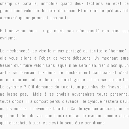
champ de bataille, immobile quand deux factions en état de
guerre font voler les boulets de canon. Et on sait ce qu’il advient
à ceux-là qui ne prennent pas parti…
Entendez-moi bien : rage n’est pas méchanceté non plus que
cynisme.
La méchanceté, ce vice le mieux partagé du territoire “homme” :
elle vous aliène à l’objet de votre débauche. Un méchant aura
besoin d’un faire-valoir sans lequel il ne sera rien, rien sinon qu’un
astre se dévorant lui-même. Le méchant est cannibale et c’est
en cela qui ne fait le choix de l’intelligence : il n’a pas de destin.
Le cynisme ? S’il demande du talent, un peu plus de finesse, lui
ne lasse pas. Mais à se choisir adversaires toute personne,
toute chose, il a combat perdu d’avance : le cynique restera seul,
ou pis encore, il deviendra bouffon. Car le cynique amuse pour ce
qu’il peut dire de vrai que l’autre n’ose, le cynique amuse alors
qu’il cherchait à tuer, et c’est là peut-être son drame.