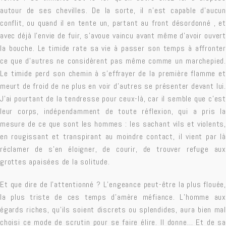
autour de ses chevilles. De la sorte, il n’est capable d’aucun
conflit, ou quand il en tente un, partant au front désordonné , et
avec déjà l’envie de fuir, s’avoue vaincu avant même d’avoir ouvert
la bouche. Le timide rate sa vie à passer son temps à affronter
ce que d’autres ne considèrent pas même comme un marchepied.
Le timide perd son chemin à s’effrayer de la première flamme et
meurt de froid de ne plus en voir d’autres se présenter devant lui.
J’ai pourtant de la tendresse pour ceux-là, car il semble que c’est
leur corps, indépendamment de toute réflexion, qui a pris la
mesure de ce que sont les hommes : les sachant vils et violents,
en rougissant et transpirant au moindre
contact
, il vient par là
réclamer de s’en éloigner, de courir, de trouver refuge aux
grottes apaisées de la solitude.
Et que dire de l’attentionné ? L’engeance peut-être la plus flouée,
la plus triste de ces temps d’amère méfiance. L’homme aux
égards riches, qu’ils soient discrets ou splendides, aura bien mal
choisi ce mode de scrutin pour se faire élire. Il donne… Et de sa