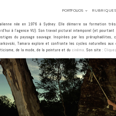
PORTFOLIOS
R U B R I Q U E 
ienne née en 1976 à Sydney. Elle démarre sa formation très t
urd’hui à l’agence VU). Son travail pictural intemporel (et pourta
stiges du paysage sauvage. Inspirées par les préraphaélites,
 Tarkovski, Tamara explore et confronte les cycles naturelles aux
ticisme, de la mode, de la peinture et du
cinéma
. Son site :
Cliquez