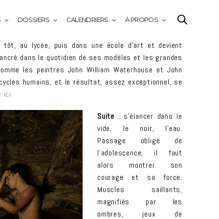
S
DOSSIERS
CALENDRIERS
À PROPOS
ôt, au lycée, puis dans une école d’art et devient
nt ancré dans le quotidien de ses modèles et les grandes
 comme les peintres John William Waterhouse et John
 cycles humains, et le résultat, assez exceptionnel, se
 ici
Suite
: s’élancer dans le
vide, le noir, l’eau.
Passage obligé de
l’adolescence, il faut
alors montrer son
courage et sa force.
Muscles saillants,
magnifiés par les
ombres, jeux de