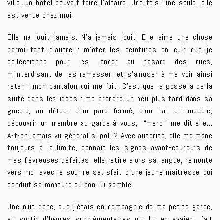
ville, un hôtel pouvait faire l’affaire. Une fois, une seule, elle
est venue chez moi.
Elle ne jouit jamais. N’a jamais jouit. Elle aime une chose
parmi tant d’autre : m’ôter les ceintures en cuir que je
collectionne pour les lancer au hasard des rues,
m’interdisant de les ramasser, et s’amuser à me voir ainsi
retenir mon pantalon qui me fuit. C’est que la gosse a de la
suite dans les idées : me prendre un peu plus tard dans sa
gueule, au détour d’un parc fermé, d’un hall d’immeuble,
découvrir un membre au garde à vous, “merci” me dit-elle…
A-t-on jamais vu général si poli ? Avec autorité, elle me mène
toujours à la limite, connaît les signes avant-coureurs de
mes fiévreuses défaites, elle retire alors sa langue, remonte
vers moi avec le sourire satisfait d’une jeune maîtresse qui
conduit sa monture où bon lui semble.
Une nuit donc, que j’étais en compagnie de ma petite garce,
au sortir d’heures supplémentaires qui lui en avaient fait