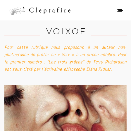
V O I X O F
Pour cette rubrique nous proposons à un auteur non-
photographe de prêter sa « Voix » à un cliché célèbre. Pour
le premier numéro : “Les trois grâces” de Terry Richardson
est sous-titré par l’écrivaine-philosophe Eléna Ridker.