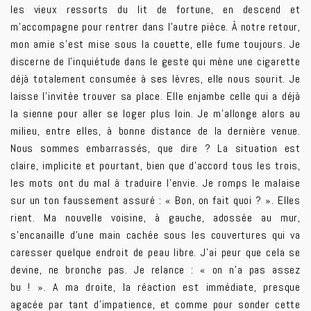
les vieux ressorts du lit de fortune, en descend et
m’accompagne pour rentrer dans l’autre pièce. À notre retour,
mon amie s’est mise sous la couette, elle fume toujours. Je
discerne de l’inquiétude dans le geste qui mène une cigarette
déjà totalement consumée à ses lèvres, elle nous sourit. Je
laisse l’invitée trouver sa place. Elle enjambe celle qui a déjà
la sienne pour aller se loger plus loin. Je m’allonge alors au
milieu, entre elles, à bonne distance de la dernière venue.
Nous sommes embarrassés, que dire ? La situation est
claire, implicite et pourtant, bien que d’accord tous les trois,
les mots ont du mal à traduire l’envie. Je romps le malaise
sur un ton faussement assuré : « Bon, on fait quoi ? ». Elles
rient. Ma nouvelle voisine, à gauche, adossée au mur,
s’encanaille d’une main cachée sous les couvertures qui va
caresser quelque endroit de peau libre. J’ai peur que cela se
devine, ne bronche pas. Je relance : « on n’a pas assez
bu ! ». A ma droite, la réaction est immédiate, presque
agacée par tant d’impatience, et comme pour sonder cette