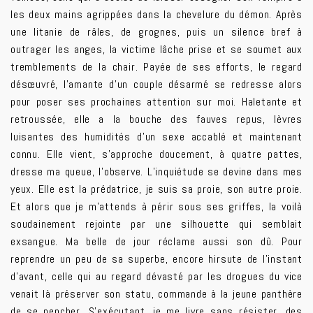
les deux mains agrippées dans la chevelure du démon. Après
une litanie de râles, de grognes, puis un silence bref à
outrager les anges, la victime lâche prise et se soumet aux
tremblements de la chair. Payée de ses efforts, le regard
désœuvré, l’amante d’un couple désarmé se redresse alors
pour poser ses prochaines attention sur moi. Haletante et
retroussée, elle a la bouche des fauves repus, lèvres
luisantes des humidités d’un sexe accablé et maintenant
connu. Elle vient, s’approche doucement, à quatre pattes,
dresse ma queue, l’observe. L’inquiétude se devine dans mes
yeux. Elle est la prédatrice, je suis sa proie, son autre proie.
Et alors que je m’attends à périr sous ses griffes, la voilà
soudainement rejointe par une silhouette qui semblait
exsangue. Ma belle de jour réclame aussi son dû. Pour
reprendre un peu de sa superbe, encore hirsute de l’instant
d’avant, celle qui au regard dévasté par les drogues du vice
venait là préserver son statu, commande à la jeune panthère
de se pencher. S’exécutant, je me livre sans résister, des