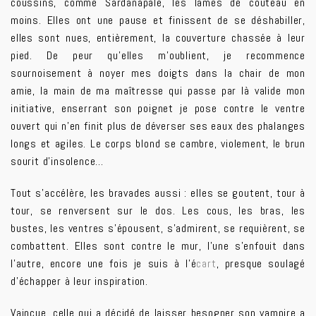
coussins, comme Sardanapale, les lames de couteau en
moins. Elles ont une pause et finissent de se déshabiller,
elles sont nues, entièrement, la couverture chassée à leur
pied. De peur qu’elles m’oublient, je recommence
sournoisement à noyer mes doigts dans la chair de mon
amie, la main de ma maîtresse qui passe par là valide mon
initiative, enserrant son poignet je pose contre le ventre
ouvert qui n’en finit plus de déverser ses eaux des phalanges
longs et agiles. Le corps blond se cambre, violement, le brun
sourit d’insolence…
Tout s’accélère, les bravades aussi : elles se goutent, tour à
tour, se renversent sur le dos. Les cous, les bras, les
bustes, les ventres s’épousent, s’admirent, se requièrent, se
combattent. Elles sont contre le mur, l’une s’enfouit dans
l’autre, encore une fois je suis à l’é
cart
, presque soulagé
d’échapper à leur inspiration.
Vaincue, celle qui a décidé de laisser besogner son vampire a