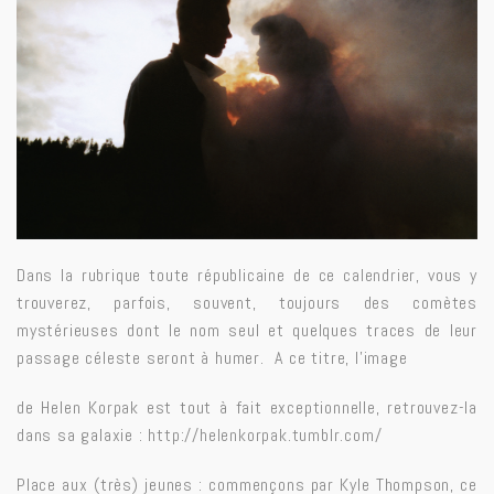
Dans la rubrique toute républicaine de ce
calendrier
, vous y
trouverez, parfois, souvent, toujours des comètes
mystérieuses dont le nom seul et quelques traces de leur
passage céleste seront à humer. A ce titre, l’image
de Helen Korpak est tout à fait exceptionnelle, retrouvez-la
dans sa galaxie :
http://helenkorpak.tumblr.com/
Place aux (très) jeunes : commençons par Kyle Thompson, ce