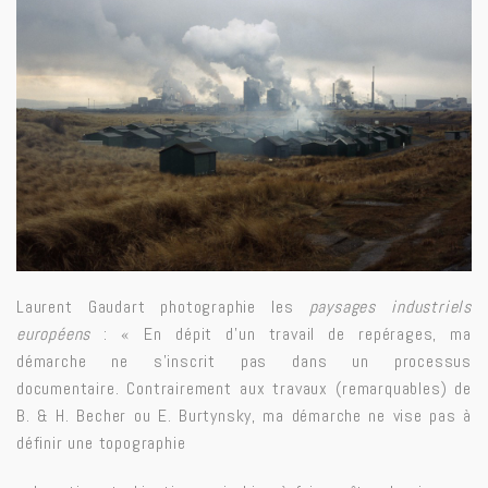
Laurent Gaudart photographie les
paysages industriels
européens
: « En dépit d’un travail de repérages, ma
démarche ne s’inscrit pas dans un processus
documentaire. Contrairement aux travaux (remarquables) de
B. & H. Becher ou E. Burtynsky, ma démarche ne vise pas à
définir une topographie