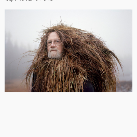
La série « Eyes as Big as Plates » des non moins jeunes
scandinaves : La finlandaise, Riitta