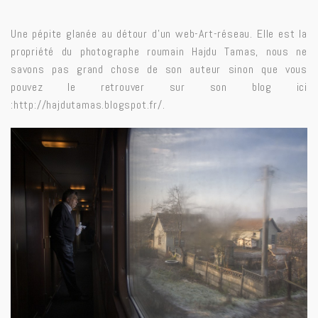
Une pépite glanée au détour d’un web-Art-réseau. Elle est la
propriété du photographe roumain Hajdu Tamas, nous ne
savons pas grand chose de son auteur sinon que vous
pouvez le retrouver sur son blog ici
:
http://hajdutamas.blogspot.fr/
.