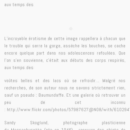
aux temps des
L’incroyable érotisme de cette image rappellera à chacun que
le trouble qui serre la gorge, assèche les bouches, se cache
encore quelque part dans nos adolescences refoulées. Que
l’on s’en souvienne, c’était aux débuts des corps respirés,
aux temps des
voûtes belles et des lacs où se refroidir… Malgré nos
recherches, de son auteur nous ne savons strictement rien,
sauf un pseudo : Baumundaffe. Et une galerie où retrouver un
peu de cet inconnu
: http://www.flickr.com/photos/57987627@N08/with/61029
Sandy Skoglund, photographe plasticienne
du Massachusetts (née en 1946), recouvre des objets de