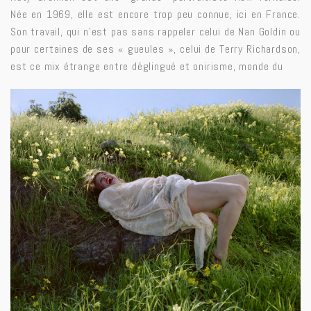
Née en 1969, elle est encore trop peu connue, ici en France.
Son travail, qui n’est pas sans rappeler celui de Nan Goldin ou
pour certaines de ses « gueules », celui de Terry Richardson,
est ce mix étrange entre déglingué et onirisme, monde du