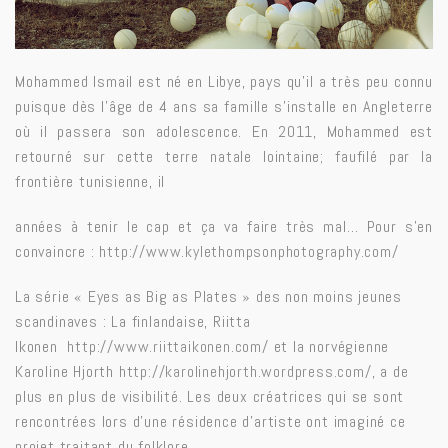
Mohammed Ismail est né en Libye, pays qu’il a très peu connu
puisque dès l’âge de 4 ans sa famille s’installe en Angleterre
où il passera son adolescence. En 2011, Mohammed est
retourné sur cette terre natale lointaine; faufilé par la
frontière tunisienne, il
années à tenir le cap et ça va faire très mal… Pour s’en
convaincre :
http://www.kylethompsonphotography.com/
La série « Eyes as Big as Plates » des non moins jeunes
scandinaves : La finlandaise, Riitta
Ikonen
http://www.riittaikonen.com/
et la norvégienne
Karoline Hjorth
http://karolinehjorth.wordpress.com/
, a de
plus en plus de visibilité. Les deux créatrices qui se sont
rencontrées lors d’une résidence d’artiste ont imaginé ce
projet traitant du folklore