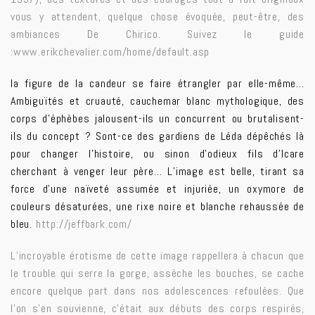
vous y attendent, quelque chose évoquée, peut-être, des
ambiances De Chirico. Suivez le guide
:
www.erikchevalier.com/home/default.asp
la figure de la candeur se faire étrangler par elle-même…
Ambiguïtés et cruauté, cauchemar blanc mythologique, des
corps d’éphèbes jalousent-ils un concurrent ou brutalisent-
ils du concept ? Sont-ce des gardiens de Léda dépêchés là
pour changer l’histoire, ou sinon d’odieux fils d’Icare
cherchant à venger leur père… L’image est belle, tirant sa
force d’une naïveté assumée et injuriée, un oxymore de
couleurs désaturées, une rixe noire et blanche rehaussée de
bleu.
http://jeffbark.com/
L’incroyable érotisme de cette image rappellera à chacun que
le trouble qui serre la gorge, assèche les bouches, se cache
encore quelque part dans nos adolescences refoulées. Que
l’on s’en souvienne, c’était aux débuts des corps respirés,