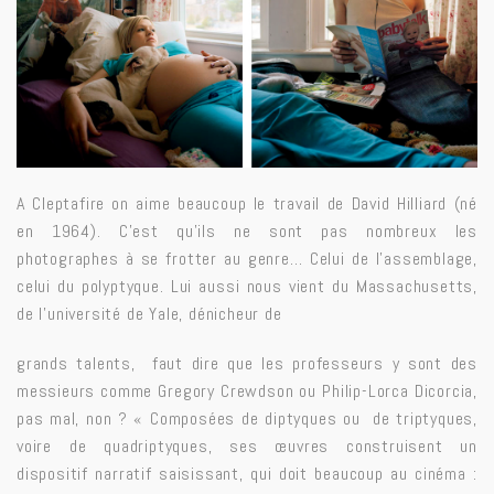
A Cleptafire on aime beaucoup le travail de David Hilliard (né
en 1964). C’est qu’ils ne sont pas nombreux les
photographes à se frotter au genre… Celui de l’assemblage,
celui du polyptyque. Lui aussi nous vient du Massachusetts,
de l’université de Yale, dénicheur de
grands talents, faut dire que les professeurs y sont des
messieurs comme Gregory Crewdson ou Philip-Lorca Dicorcia,
pas mal, non ? « Composées de diptyques ou de triptyques,
voire de quadriptyques, ses œuvres construisent un
dispositif narratif saisissant, qui doit beaucoup au
cinéma
: