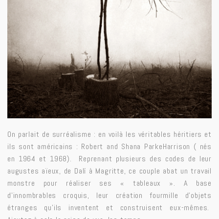
On parlait de surréalisme : en voilà les véritables héritiers et
ils sont américains : Robert and Shana ParkeHarrison ( nés
en 1964 et 1968). Reprenant plusieurs des codes de leur
augustes aïeux, de Dalí à Magritte, ce couple abat un travail
monstre pour réaliser ses « tableaux ». A base
d’innombrables croquis, leur création fourmille d’objets
étranges qu’ils inventent et construisent eux-mêmes.