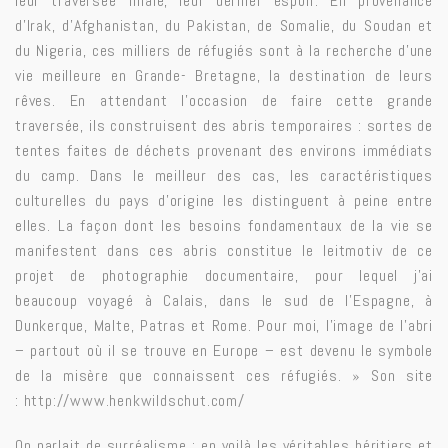
leur traversée finale, leur dernier espoir. En provenance
d’Irak, d’Afghanistan, du Pakistan, de Somalie, du Soudan et
du Nigeria, ces milliers de réfugiés sont à la recherche d’une
vie meilleure en Grande- Bretagne, la destination de leurs
rêves. En attendant l’occasion de faire cette grande
traversée, ils construisent des abris temporaires : sortes de
tentes faites de déchets provenant des environs immédiats
du camp. Dans le meilleur des cas, les caractéristiques
culturelles du pays d’origine les distinguent à peine entre
elles. La façon dont les besoins fondamentaux de la vie se
manifestent dans ces abris constitue le leitmotiv de ce
projet de photographie documentaire, pour lequel j’ai
beaucoup voyagé à Calais, dans le sud de l’Espagne, à
Dunkerque, Malte, Patras et Rome. Pour moi, l’image de l’abri
– partout où il se trouve en Europe – est devenu le symbole
de la misère que connaissent ces réfugiés. » Son site
:
http://www.henkwildschut.com/
On parlait de surréalisme : en voilà les véritables héritiers et