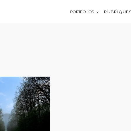
PORTFOLIOS
R U B R I Q U E 