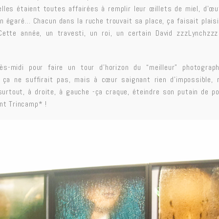
elles étaient toutes affairées à remplir leur œillets de miel, d’œu
 égaré… Chacun dans la ruche trouvait sa place, ça faisait plaisir
ette année, un travesti, un roi, un certain David zzzLynchzz
rès-midi pour faire un tour d’horizon du “meilleur” photographi
 ça ne suffirait pas, mais à cœur saignant rien d’impossible, r
 surtout, à droite, à gauche -ça craque, éteindre son putain de po
nt Trincamp* !