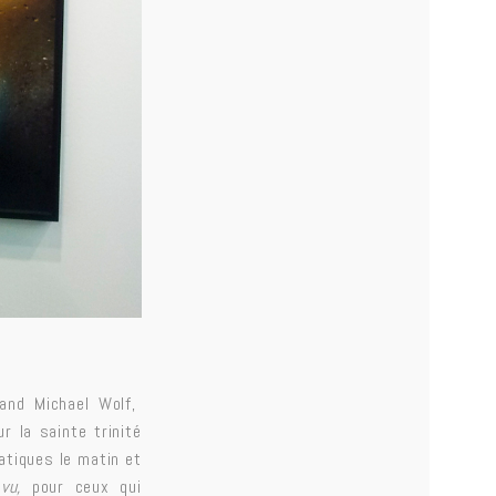
mand Michael Wolf,
r la sainte trinité
atiques le matin et
 vu,
pour ceux qui