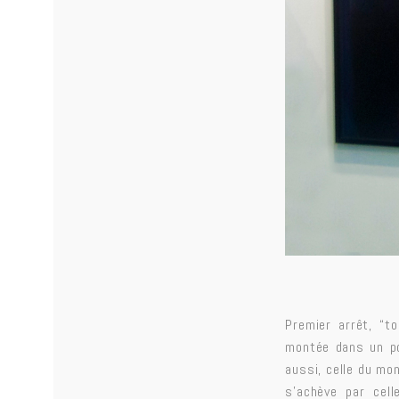
Premier arrêt, “t
montée dans un pol
aussi, celle du mo
s’achève par cel