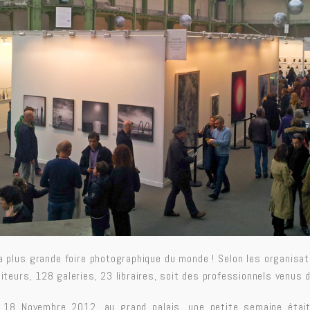
a plus grande foire photographique du monde ! Selon les organisat
siteurs, 128 galeries, 23 libraires, soit des professionnels venus 
 18 Novembre 2012, au grand palais, une petite semaine étai