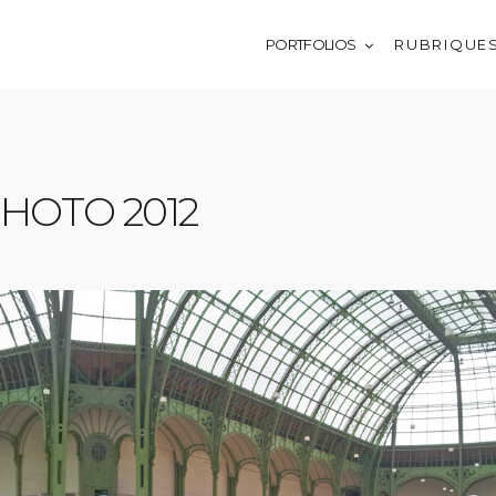
PORTFOLIOS
R U B R I Q U E 
PHOTO 2012