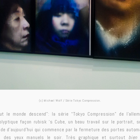
(c) Michael Wolf / Série Tokyo Compression.
out le monde descend”: la série “Tokyo Compression” de l’alle
yptique façon rubisk ‘s Cube, un beau travail sur le portrait, su
nde d’aujourd’hui qui commence par la fermeture des portes autom
le des yeux manuels le soir. Très graphique et surtout
bien