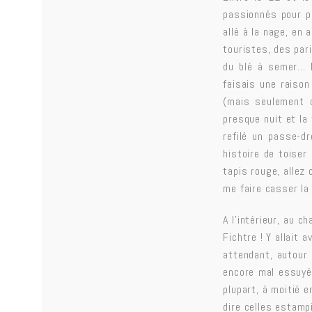
passionnés pour p
allé à la nage, en
touristes, des par
du blé à semer… E
faisais une raison
(mais seulement d
presque nuit et la
refilé un passe-d
histoire
de toiser 
tapis rouge, allez 
me faire casser la
A l’intérieur, au c
Fichtre ! Y allait 
attendant, autour
encore mal essuyé 
plupart, à moitié e
dire celles estamp