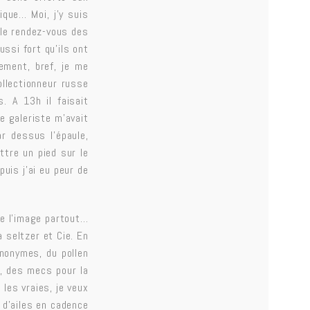
que… Moi, j’y suis
 le rendez-vous des
ssi fort qu’ils ont
ement, bref, je me
ollectionneur russe
. A 13h il faisait
e galeriste m’avait
r dessus l’épaule,
tre un pied sur le
puis j’ai eu peur de
 de l’image partout…
a seltzer et Cie. En
nonymes, du pollen
n, des mecs pour la
 les vraies, je veux
 d’ailes en cadence