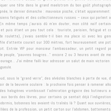
iquer une tête dans le grand maelstrom du bon goût photographi
 apnée, le dernier dimanche : mauvaise pioche, c’était apparemment
isiens fatigués et des collectionneurs russes – ceux qui parlent au
n même temps j’aurais dû m’en douter, mon côté naïf certain
 et puis étant un peu tout cela : touriste, parisien, fatigué et c
e roulette), j’avais semble-t-il bien ma place ici avec les gens
 file d’attente courait sur 300 mètres, fort heureusement une pot
roit. Entrée VIP pour monsieur l’ambassadeur, un petit regard pa
le peuple, “pauvres bougres…” encore 2 ou 3 heures avant de met
courage… J’ai même failli leur adresser un salut de main victorien 
 gueule.
haud, sous le “grand verre”, des alvéoles blanches à perte de vue,
avoir de la beuverie oculaire : la prochaine fois penser à ramener alk
 des halogènes vrombissait l’admiration grégaire des butineurs a
aux bords des lèvres, pour certains ça sentait déjà l’indigestio
ndormis, bobonnes les avaient-ils traînés là ? Quant aux ouvrières,
illées de la profession, un petit carton sur l’abdomen, battements